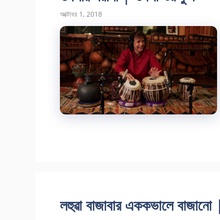
অক্টোবর 1, 2018
লহুৱা বাজাবার এককভালে বাজানো |