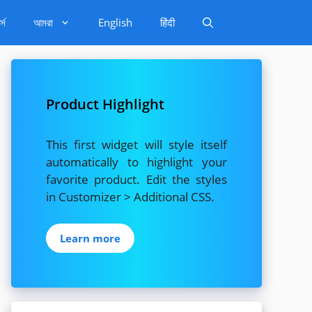
্স
আমরা
English
हिंदी
Product Highlight
This first widget will style itself
automatically to highlight your
favorite product. Edit the styles
in Customizer > Additional CSS.
Learn more