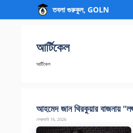
এড়িেয়
তবলা গুরুকুল, GOLN
লেখায়
যান
আর্টিকেল
আর্টিকেল
আহমেদ জান থিরকুয়ার বাজনায় “ল
ফেব্রুয়ারি 16, 2026