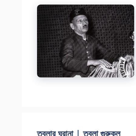
তবলার ঘরানা | তবলা গুরুকুল