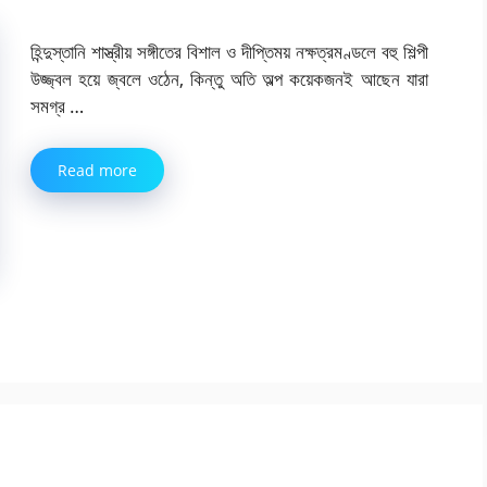
হিন্দুস্তানি শাস্ত্রীয় সঙ্গীতের বিশাল ও দীপ্তিময় নক্ষত্রমণ্ডলে বহু শিল্পী
উজ্জ্বল হয়ে জ্বলে ওঠেন, কিন্তু অতি অল্প কয়েকজনই আছেন যারা
সমগ্র …
Read more