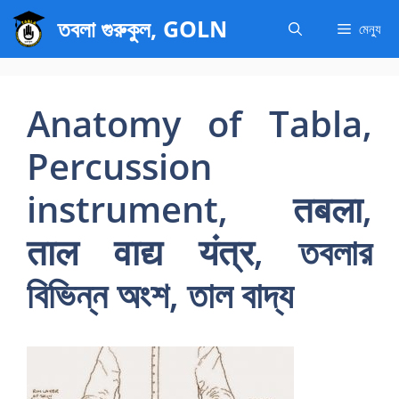
এড়িেয়
তবলা গুরুকুল, GOLN
মেন্যু
লেখায়
যান
Anatomy of Tabla,
Percussion
instrument, तबला,
ताल वाद्य यंत्र, তবলার
বিভিন্ন অংশ, তাল বাদ্য