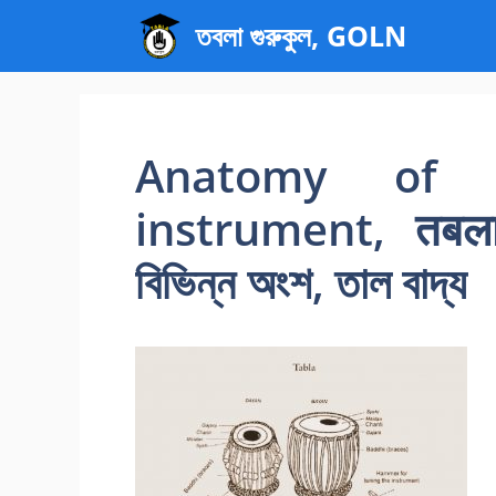
এড়িেয়
তবলা গুরুকুল, GOLN
লেখায়
যান
Anatomy of T
instrument, तबला, 
বিভিন্ন অংশ, তাল বাদ্য