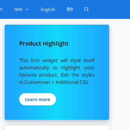
্স
আমরা
English
हिंदी
Product Highlight
This first widget will style itself
automatically to highlight your
favorite product. Edit the styles
in Customizer > Additional CSS.
Learn more