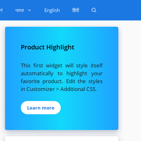
্স
আমরা
English
हिंदी
Product Highlight
This first widget will style itself
automatically to highlight your
favorite product. Edit the styles
in Customizer > Additional CSS.
Learn more