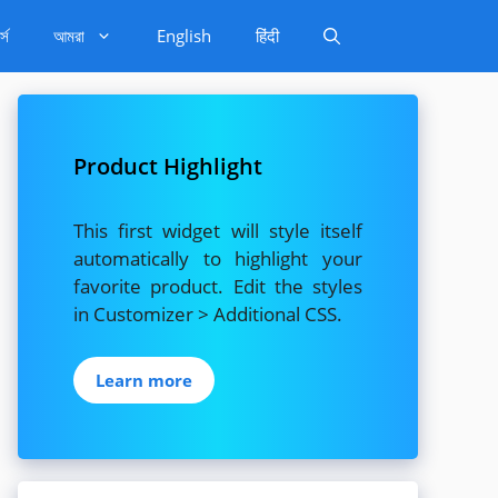
্স
আমরা
English
हिंदी
Product Highlight
This first widget will style itself
automatically to highlight your
favorite product. Edit the styles
in Customizer > Additional CSS.
Learn more