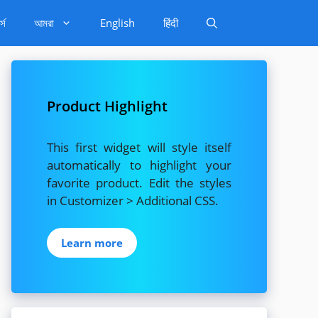
্স
আমরা
English
हिंदी
Product Highlight
This first widget will style itself
automatically to highlight your
favorite product. Edit the styles
in Customizer > Additional CSS.
Learn more